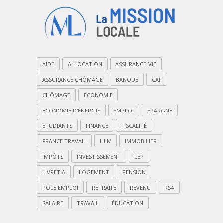
AIDE
ALLOCATION
ASSURANCE-VIE
ASSURANCE CHÔMAGE
BANQUE
CAF
CHÔMAGE
ECONOMIE
ECONOMIE D'ÉNERGIE
EMPLOI
EPARGNE
ETUDIANTS
FINANCE
FISCALITÉ
FRANCE TRAVAIL
HLM
IMMOBILIER
IMPÔTS
INVESTISSEMENT
LEP
LIVRET A
LOGEMENT
PENSION
PÔLE EMPLOI
RETRAITE
REVENU
RSA
SALAIRE
TRAVAIL
ÉDUCATION